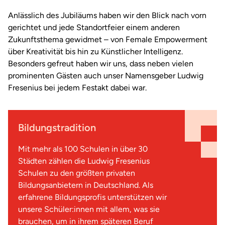
Anlässlich des Jubiläums haben wir den Blick nach vorn
gerichtet und jede Standortfeier einem anderen
Zukunftsthema gewidmet – von Female Empowerment
über Kreativität bis hin zu Künstlicher Intelligenz.
Besonders gefreut haben wir uns, dass neben vielen
prominenten Gästen auch unser Namensgeber Ludwig
Fresenius bei jedem Festakt dabei war.
Bildungstradition
Mit mehr als 100 Schulen in über 30
Städten zählen die Ludwig Fresenius
Schulen zu den größten privaten
Bildungsanbietern in Deutschland. Als
erfahrene Bildungsprofis unterstützen wir
unsere Schüler:innen mit allem, was sie
brauchen, um in ihrem späteren Beruf