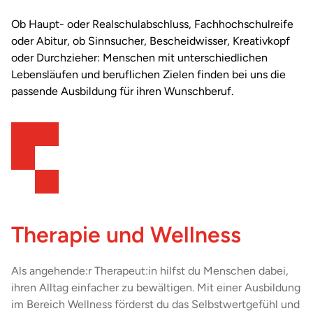
Landshut
Ob Haupt- oder Realschulabschluss, Fachhochschulreife
oder Abitur, ob Sinnsucher, Bescheidwisser, Kreativkopf
Leer
oder Durchzieher: Menschen mit unterschiedlichen
Lebensläufen und beruflichen Zielen finden bei uns die
Leipzig
passende Ausbildung für ihren Wunschberuf.
Lippstadt
Lübeck
Marburg
Melle
Therapie und Wellness
Minden
Mühlhausen
Als angehende:r Therapeut:in hilfst du Menschen dabei,
ihren Alltag einfacher zu bewältigen. Mit einer Ausbildung
München
im Bereich Wellness förderst du das Selbstwertgefühl und