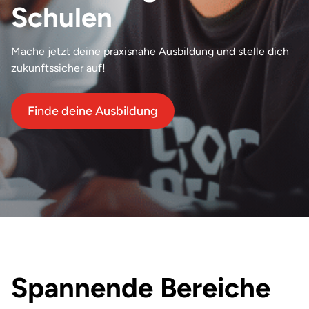
Therapie und Wellness
Schulen
Düsseldorf
Wirtschaft
Erfurt
Mache jetzt deine praxisnahe Ausbildung und stelle dich
zukunftssicher auf!
Flensburg
Finde deine Ausbildung
Frankfurt
Hamburg
Hannover
Herten
Idstein
Koblenz
Spannende Bereiche
Köln