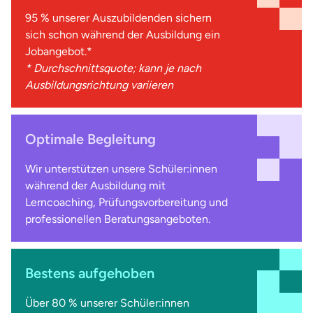
Landshut
95 % unserer Auszubildenden sichern
sich schon während der Ausbildung ein
Leer
Jobangebot.*
* Durchschnittsquote; kann je nach
Leipzig
Ausbildungsrichtung variieren
Lippstadt
Lübeck
Optimale Begleitung
Marburg
Wir unterstützen unsere Schüler:innen
während der Ausbildung mit
Melle
Lerncoaching, Prüfungsvorbereitung und
professionellen Beratungsangeboten.
Minden
Mühlhausen
Bestens aufgehoben
München
Über 80 % unserer Schüler:innen