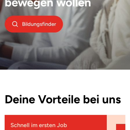
bewegen wollen
Düsseldorf
Technik
Erfurt
Therapie und Wellness
Bildungsfinder
Flensburg
Wirtschaft
Frankfurt
Hamburg
Hannover
Herten
Deine Vorteile bei uns
Idstein
Koblenz
Köln
Schnell im ersten Job