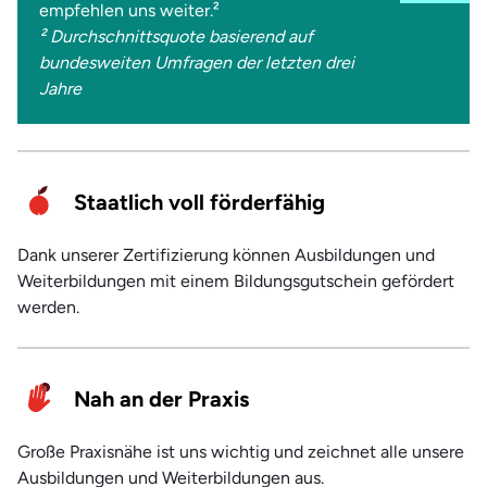
empfehlen uns weiter.²
Nürnberg
² Durchschnittsquote basierend auf
Oldenburg
bundesweiten Umfragen der letzten drei
Jahre
Online
Osnabrück
Staatlich voll förderfähig
Schönebeck
Stadthagen
Dank unserer Zertifizierung können Ausbildungen und
Weiterbildungen mit einem Bildungsgutschein gefördert
Trier
werden.
Weyhe
Wolfsburg
Nah an der Praxis
Zwickau
Große Praxisnähe ist uns wichtig und zeichnet alle unsere
Ausbildungen und Weiterbildungen aus.