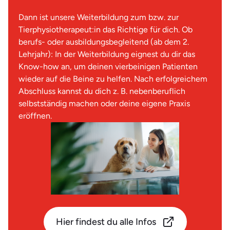
Dann ist unsere Weiterbildung zum bzw. zur
Tierphysiotherapeut:in das Richtige für dich. Ob
berufs- oder ausbildungsbegleitend (ab dem 2.
Lehrjahr): In der Weiterbildung eignest du dir das
Know-how an, um deinen vierbeinigen Patienten
wieder auf die Beine zu helfen. Nach erfolgreichem
Abschluss kannst du dich z. B. nebenberuflich
selbstständig machen oder deine eigene Praxis
eröffnen.
Hier findest du alle Infos