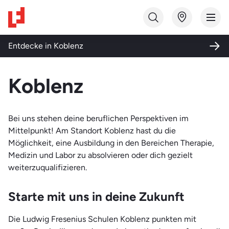
Studiengang finden
Entdecke in
Koblenz
Bildungsart
Koblenz
Ausbildung
Themenwelt
Fortbildung
Bei uns stehen deine beruflichen Perspektiven im
Gesundheit und Soziales
Mittelpunkt! Am Standort Koblenz hast du die
Qualifizierung
Möglichkeit, eine Ausbildung in den Bereichen Therapie,
Medizin und Labor
Studium
Medizin und Labor zu absolvieren oder dich gezielt
Pflege und Pädagogik
weiterzuqualifizieren.
Weiterbildung
Qualifizierung und Integration
Starte mit uns in deine Zukunft
Technik
Die Ludwig Fresenius Schulen Koblenz punkten mit