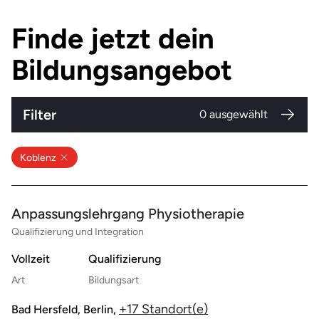
wir sagen, dass nahezu 100 Prozent unserer
Finde jetzt dein
Absolvent:innen erfolgreich ins Berufsleben vermittelt
werden.
Bildungsangebot
Filter
0
ausgewählt
Koblenz
Anpassungslehrgang Physiotherapie
Qualifizierung und Integration
Vollzeit
Qualifizierung
Art
Bildungsart
+17 Standort(e)
Bad Hersfeld, Berlin,