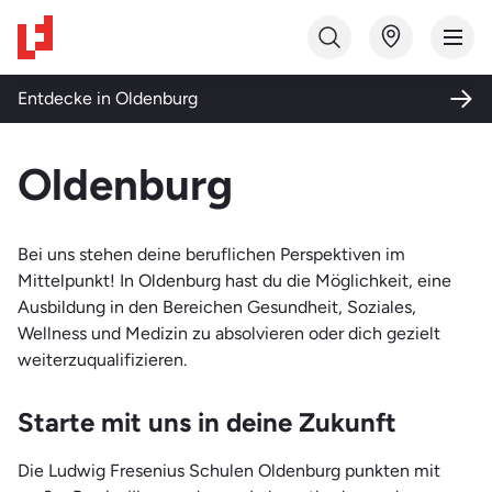
Studiengang finden
Entdecke in
Oldenburg
Bildungsart
Oldenburg
Ausbildung
Themenwelt
Fortbildung
Bei uns stehen deine beruflichen Perspektiven im
Gesundheit und Soziales
Mittelpunkt! In Oldenburg hast du die Möglichkeit, eine
Qualifizierung
Ausbildung in den Bereichen Gesundheit, Soziales,
Medizin und Labor
Studium
Wellness und Medizin zu absolvieren oder dich gezielt
Pflege und Pädagogik
weiterzuqualifizieren.
Weiterbildung
Qualifizierung und Integration
Starte mit uns in deine Zukunft
Technik
Die Ludwig Fresenius Schulen Oldenburg punkten mit