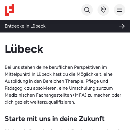
Studiengang finden
Entdecke in
Lübeck
Bildungsart
Lübeck
Ausbildung
Themenwelt
Fortbildung
Bei uns stehen deine beruflichen Perspektiven im
Gesundheit und Soziales
Mittelpunkt! In Lübeck hast du die Möglichkeit, eine
Qualifizierung
Ausbildung in den Bereichen Therapie, Pflege und
Medizin und Labor
Studium
Pädagogik zu absolvieren, eine Umschulung zur:zum
Pflege und Pädagogik
Medizinischen Fachangestellten (MFA) zu machen oder
Weiterbildung
dich gezielt weiterzuqualifizieren.
Qualifizierung und Integration
Starte mit uns in deine Zukunft
Technik