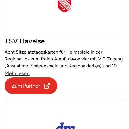
TSV Havelse
Acht Sitzplatztageskarten für Heimspiele in der
Regionalliga zum freien Abruf, davon vier mit VIP-Zugang
(Ausnahme: Spitzenspiele und Regionalderbys) und 10
Prozent Rabatt auf den regulären Kartenpreis
Mehr lesen
Zum Partner