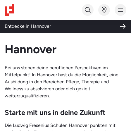
Studiengang finden
Entdecke in
Hannover
Bildungsart
Hannover
Ausbildung
Themenwelt
Fortbildung
Bei uns stehen deine beruflichen Perspektiven im
Gesundheit und Soziales
Mittelpunkt! In Hannover hast du die Möglichkeit, eine
Qualifizierung
Ausbildung in den Bereichen Pflege, Therapie und
Medizin und Labor
Studium
Wellness zu absolvieren oder dich gezielt
Pflege und Pädagogik
weiterzuqualifizieren.
Weiterbildung
Qualifizierung und Integration
Starte mit uns in deine Zukunft
Technik
Die Ludwig Fresenius Schulen Hannover punkten mit