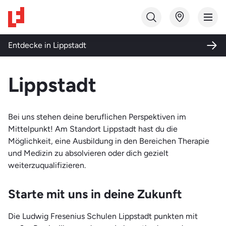
Studiengang finden
Entdecke in
Lippstadt
Bildungsart
Lippstadt
Ausbildung
Themenwelt
Fortbildung
Bei uns stehen deine beruflichen Perspektiven im
Gesundheit und Soziales
Mittelpunkt! Am Standort Lippstadt hast du die
Qualifizierung
Möglichkeit, eine Ausbildung in den Bereichen Therapie
Medizin und Labor
Studium
und Medizin zu absolvieren oder dich gezielt
Pflege und Pädagogik
weiterzuqualifizieren.
Weiterbildung
Qualifizierung und Integration
Starte mit uns in deine Zukunft
Technik
Die Ludwig Fresenius Schulen Lippstadt punkten mit