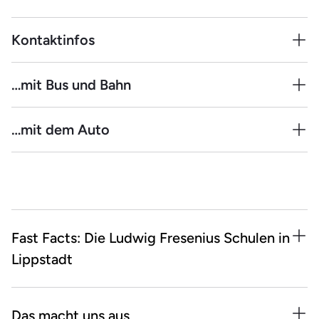
Kontaktinfos
Ludwig Fresenius Schulen Lippstadt
…mit Bus und Bahn
Kleefeld 3
59558 Lippstadt
Haltestelle Dedinghausen
…mit dem Auto
Telefon:
0 29 41 / 1 44 36
kostenfreie Parkplätze direkt vor der Tür
E-Mail:
lippstadt@ludwig-fresenius.de
Fast Facts: Die Ludwig Fresenius Schulen in
Lippstadt
Fachbereich Ergotherapie: Kreativ-Werkstatt |
Bewegungsraum | Therapieküche | WFOT-
Das macht uns aus