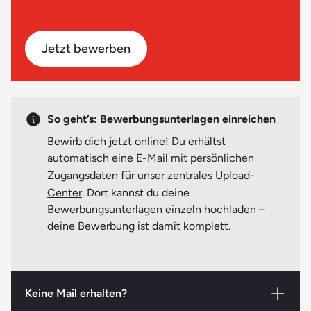
beantragen. Gern beraten wir dich, was in deinem Fall
Kopien deiner Ausbildungszeugnisse,
möglich und am besten ist.
Praktikumsbescheinigungen, Arbeitszeugnisse (wenn
vorhanden)
Jetzt bewerben
Ärztliche Bescheinigung über die gesundheitliche
Eignung (zu Ausbildungsbeginn nicht älter als drei
Monate)*
So geht’s: Bewerbungsunterlagen einreichen
Nachweis zur Immunisierung gegen Masern*
Bewirb dich jetzt online! Du erhältst
* kann bis Ausbildungsbeginn nachgereicht werden
automatisch eine E-Mail mit persönlichen
Zugangsdaten für unser
zentrales Upload-
Center
. Dort kannst du deine
Beachte bitte:
Möglicherweise werden zu Beginn deiner
Bewerbungsunterlagen einzeln hochladen –
PTA-Ausbildung weitere aktuelle Nachweise (Atteste,
deine Bewerbung ist damit komplett.
Bescheinigungen etc.) benötigt. Genaueres erfährst du
rechtzeitig vorab.
Keine Mail erhalten?