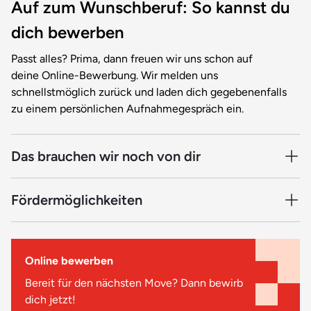
Auf zum Wunschberuf: So kannst du
dich bewerben
Passt alles? Prima, dann freuen wir uns schon auf
deine Online-Bewerbung. Wir melden uns
schnellstmöglich zurück und laden dich gegebenenfalls
zu einem persönlichen Aufnahmegespräch ein.
Das brauchen wir noch von dir
Damit deine Bewerbung vollständig ist und weiter
Fördermöglichkeiten
bearbeitet werden kann, müssen noch ein paar Unterlagen
zu uns. Dazu gehören:
Da wir staatlich anerkannt und nach AZAV zertifiziert sind,
kannst du dich mit einem Bildungsgutschein der
Online bewerben
Arbeitsagentur fördern lassen. Auch Aufstiegs- bzw.
Tabellarischer Lebenslauf
Schüler-BAföG oder ein zinsgünstigen Bildungskredit
Bereit für den nächsten Move? Dann bewirb
Kopie deines Schulabschlusszeugnisses (oder deines
lassen sich unter bestimmten Voraussetzungen
dich jetzt!
letzten Schulzeugnisses)