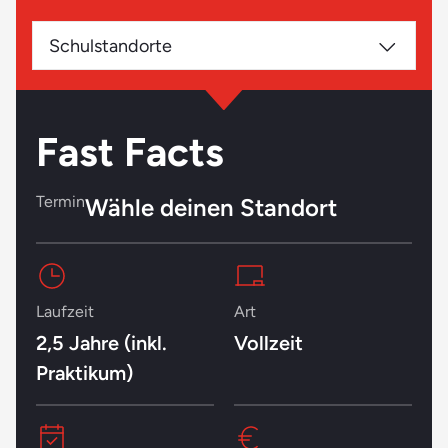
leicht ablenken
Schulstandorte
Du übernimmst ungern Verantwortung
Kund:innen geduldig beraten und jeden Tag freundlich
sein – unvorstellbar für dich
Fast Facts
Termin
Wähle deinen Standort
Laufzeit
Art
2,5 Jahre (inkl.
Vollzeit
Praktikum)