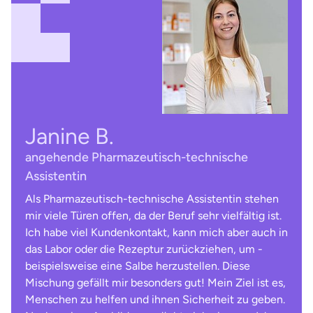
Janine B.
angehende Pharmazeutisch-technische
Assistentin
Als Pharmazeutisch-technische Assistentin stehen
mir viele Türen offen, da der Beruf sehr vielfältig ist.
Ich habe viel Kunden­kontakt, kann mich aber auch in
das Labor oder die Rezeptur zurückziehen, um ­
beispielsweise eine Salbe herzustellen. Diese
Mischung gefällt mir besonders gut! Mein Ziel ist es,
Menschen zu helfen und ihnen ­Sicherheit zu geben.