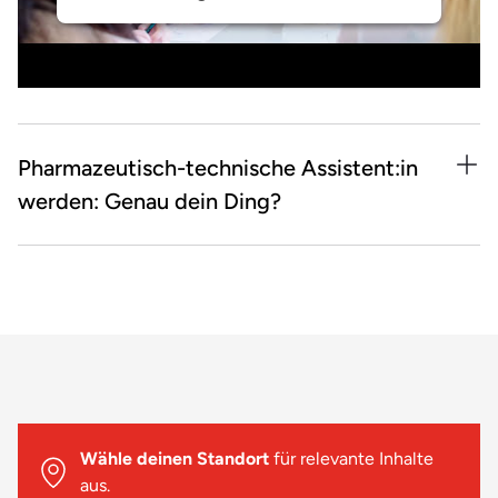
Pharmazeutisch-technische Assistent:in
werden: Genau dein Ding?
Das passt:
Laborarbeit findest du total spannend
Mit deiner offenen Art kommst du gut bei Menschen
an
Ob Mathe, Chemie oder Bio – Naturwissenschaften
liegen dir
Das passt eher nicht:
Wähle deinen Standort
für relevante Inhalte
aus.
Du kannst dich schlecht konzentrieren und lässt dich