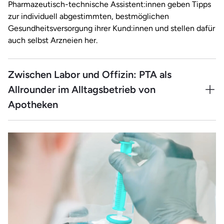
Pharmazeutisch-technische Assistent:innen geben Tipps
zur individuell abgestimmten, bestmöglichen
Gesundheitsversorgung ihrer Kund:innen und stellen dafür
auch selbst Arzneien her.
Zwischen Labor und Offizin: PTA als
Allrounder im Alltagsbetrieb von
Apotheken
Als Pharmazeutisch-technische:r Assistent:in stehst du im
direkten Kontakt mit Kund:innen – ob einfühlsame
Beratung, Analyse von Beschwerden oder das Geben von
Empfehlungen für passende Arzneimittelversorgung.
Darüber hinaus stellst du im Labor selbst individuelle
Arzneien her und prüfst deren Qualität – stets mit viel
Fachwissen, Präzision und einem hohen
Verantwortungsbewusstsein für die Gesundheit deiner
Kundschaft.