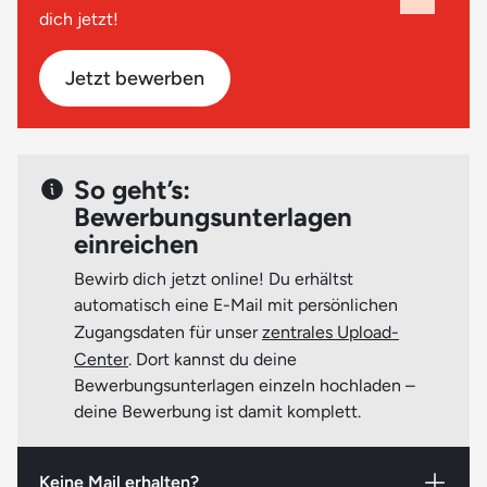
letzten Schulzeugnisses)
dich jetzt!
deinem Fall am besten ist.
Kopien deiner Ausbildungszeugnisse,
Praktikumsbescheinigungen, Arbeitszeugnisse (wenn
Jetzt bewerben
vorhanden)
Nachweis zur Immunisierung gegen Masern*
* kann bis Ausbildungsbeginn nachgereicht werden
So geht’s:
Bewerbungsunterlagen
einreichen
Beachte bitte:
Möglicherweise werden zu Beginn deiner
Ausbildung zum Ergotherapeuten bzw. zur
Bewirb dich jetzt online! Du erhältst
Ergotherapeutin weitere aktuelle Nachweise (Atteste,
automatisch eine E-Mail mit persönlichen
Bescheinigungen etc.) benötigt. Genaueres erfährst du
Zugangsdaten für unser
zentrales Upload-
rechtzeitig vorab.
Center
. Dort kannst du deine
Bewerbungsunterlagen einzeln hochladen –
deine Bewerbung ist damit komplett.
Keine Mail erhalten?