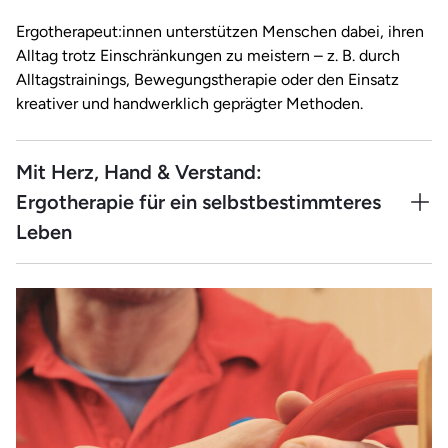
Therapiewissenschaften (B.Sc.), das du schon
Ergotherapeut:innen unterstützen Menschen dabei, ihren
während der Ausbildung starten kannst –
Alltag trotz Einschränkungen zu meistern – z. B. durch
sogar ohne Abitur.
Alltagstrainings, Bewegungstherapie oder den Einsatz
kreativer und handwerklich geprägter Methoden.
Mit Herz, Hand & Verstand:
Ergotherapie für ein selbstbestimmteres
Leben
Als wahre Allrounder im Bereich Gesundheit kennen sich
Ergotherapeut:innen bestens mit körperlichen,
psychischen und sozialen Einschränkungen aus. Sie finden
für jede Art der Herausforderung den passenden Ansatz
und können ihre Patient:innen so individuell und
einfühlsam auf dem Weg zu mehr Selbstständigkeit und
Lebensqualität unterstützen.