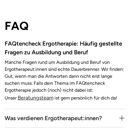
Dieses Fernstudium richtet sich speziell an
dich auf eine Laufbahn als hochschulisch qualifizierte:r
Ergotherapeut:innen nach der Ausbildung und erweitert
Arztassistent:in vor. In dieser Position zwischen Ärzt:innen
deine Kenntnisse sowohl fachlich als auch methodisch.
und Pflegekräften übernimmst du delegierte ärztliche
FAQ
Da es sich um ein Fernstudium handelt, bleibst du
Aufgaben und leistest einen wertvollen Beitrag zur
maximal flexibel und kannst zum Beispiel
Qualitätssicherung in der Gesundheitsversorgung.
Mehr
berufsbegleitend studieren. Weitere Vorteile:
erfahren
FAQtencheck Ergotherapie: Häufig gestellte
Vorleistungen aus deiner Ausbildung werden dir
Fragen zu Ausbildung und Beruf
angerechnet. Auch bestimmst du mit, wie lange du
studieren möchtest.
Mehr erfahren
Manche Fragen rund um Ausbildung und Beruf von
Ergotherapeut:innen sind echte Dauerbrenner. Wir finden:
Gut, wenn man die Antworten dann nicht erst lange
suchen muss. Falls dein Thema im FAQtencheck
Ergotherapie jedoch (noch) nicht dabei ist:
Beratungsteam
Unser
ist gern persönlich für dich da!
Was verdienen Ergotherapeut:innen?