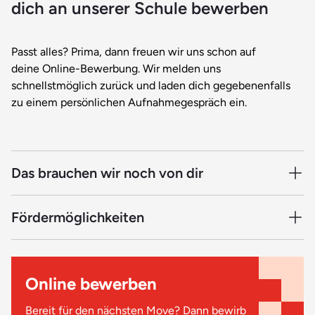
dich an unserer Schule bewerben
Passt alles? Prima, dann freuen wir uns schon auf
deine Online-Bewerbung. Wir melden uns
schnellstmöglich zurück und laden dich gegebenenfalls
zu einem persönlichen Aufnahmegespräch ein.
Das brauchen wir noch von dir
Damit deine Bewerbung vollständig ist und weiter
Fördermöglichkeiten
bearbeitet werden kann, müssen noch ein paar Unterlagen
zu uns. Dazu gehören:
Da wir staatlich anerkannt und nach AZAV zertifiziert sind,
kannst du dich mit einem Bildungsgutschein der
Online bewerben
Arbeitsagentur fördern lassen. Auch Schüler-BAföG oder
Tabellarischer Lebenslauf
ein zinsgünstiger Bildungskredit sind unter bestimmten
Kopie deines Schulabschlusszeugnisses (oder deines
Bereit für den nächsten Move? Dann bewirb
Voraussetzungen möglich. Gern beraten wir dich, was in