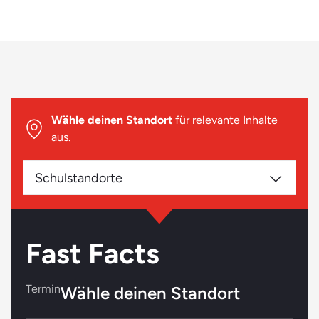
Du hast gern mit Menschen aller Altersgruppen zu tun
Du bist kreativ und handwerklich begabt
Geduld und Ausdauer zählen zu deinen Stärken
Das passt eher nicht:
Biologie und Werken waren schon in der Schule nicht
Wähle deinen Standort
für relevante Inhalte
dein Fall
aus.
Du hast Berührungsängste bei Menschen mit
Behinderungen
Schulstandorte
Es fällt dir generell schwer, dich auf neue Situationen
einzustellen
Fast Facts
Termin
Wähle deinen Standort