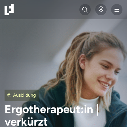
Ausbildung
Ergotherapeut:in |
verkürzt