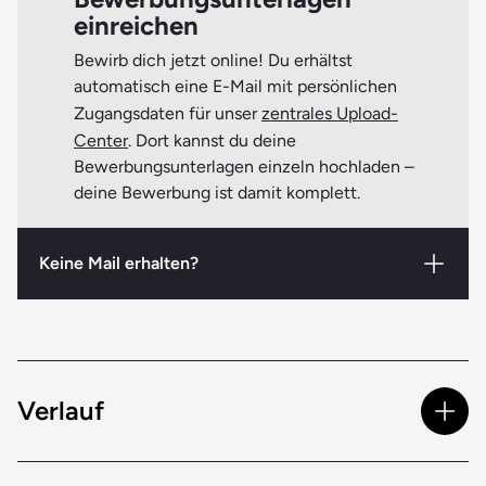
Beachte bitte:
Möglicherweise werden zu Beginn deiner
einreichen
verkürzten Ausbildung zum Ergotherapeuten bzw. zur
Ergotherapeutin weitere aktuelle Nachweise (Atteste,
Bewirb dich jetzt online! Du erhältst
Bescheinigungen etc.) benötigt. Genaueres erfährst du
automatisch eine E-Mail mit persönlichen
rechtzeitig vorab.
Zugangsdaten für unser
zentrales Upload-
Center
. Dort kannst du deine
Bewerbungsunterlagen einzeln hochladen –
deine Bewerbung ist damit komplett.
Keine Mail erhalten?
Solltest du nicht innerhalb eines Tages eine E-Mail
mit Zugangsdaten bekommen, prüfe bitte deinen
Spamfilter. Ist auch dort nichts zu finden, melde
dich am besten bei uns, damit wir klären können,
Verlauf
was da los ist.