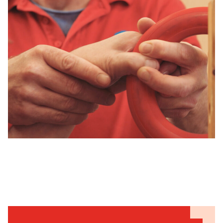
Expert:innen aus der Ergotherapie kennen sich in vielen
Bereichen aus und finden so stets das passende
therapeutische Rezept, um Menschen
unterschiedlichsten Alters bei einer selbstständigeren und
aktiveren Gestaltung ihres Alltags zu unterstützen.
Zur Entwicklung maßgeschneiderter und ganzheitlicher
Therapiekonzepte arbeiten Ergotherapeut:innen eng mit
anderen Fachkräften zusammen und setzen diese stets
mit viel Feingefühl, Geduld und dem Blick auf die
individuellen Bedürfnisse und Ziele ihrer Patient:innen um.