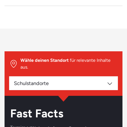
Das passt:
Du hast gern mit Menschen aller Altersgruppen zu tun
Du bist kreativ und handwerklich begabt
Geduld und Ausdauer zählen zu deinen Stärken
Das passt eher nicht:
Biologie und Werken waren schon in der Schule nicht
Wähle deinen Standort
für relevante Inhalte
dein Fall
aus.
Du hast Berührungsängste bei Menschen mit
Behinderungen
Schulstandorte
Es fällt dir generell schwer, dich auf neue Situationen
einzustellen
Fast Facts