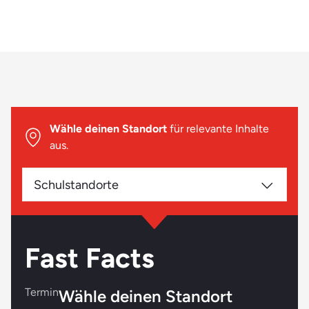
Biologie war eines deiner Lieblingsfächer in der Schule
Du interessierst dich für das, was auf deinen Teller
kommt
Der Umgang mit Menschen fällt dir leicht
Das passt eher nicht:
Wähle deinen Standort
für relevante Inhalte
Kochen heißt bei dir: Dose auf und erwärmen
aus.
Du bist unorganisiert und chaotisch
Chemie und Mathematik kannst du nicht ausstehen
Schulstandorte
Fast Facts
Termin
Wähle deinen Standort