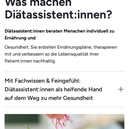
Was machen
kannst – sogar ohne Abitur.
Diätassistent:innen?
Diätassistent:innen beraten Menschen individuell zu
Ernährung und
Gesundheit. Sie erstellen Ernährungspläne, therapieren
mit und verbessern so die Lebensqualität ihrer
Patient:innen nachhaltig.
Mit Fachwissen & Feingefühl:
Diätassistent:innen als helfende Hand
auf dem Weg zu mehr Gesundheit
Damit eine gesunde Ernährung nicht nur auf dem Papier
funktioniert, stehen Diätassistent:innen ihren
Patient:innen auch praktisch zur Seite: Ob in