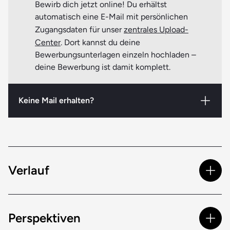
Bewirb dich jetzt online! Du erhältst
automatisch eine E-Mail mit persönlichen
Zugangsdaten für unser
zentrales Upload-
Center
. Dort kannst du deine
Bewerbungsunterlagen einzeln hochladen –
deine Bewerbung ist damit komplett.
Keine Mail erhalten?
Solltest du nicht innerhalb eines Tages eine E-Mail
mit Zugangsdaten bekommen, prüfe bitte deinen
Spamfilter. Ist auch dort nichts zu finden, melde
dich am besten bei uns, damit wir klären können,
Verlauf
was da los ist.
Das erwartet dich bei
Perspektiven