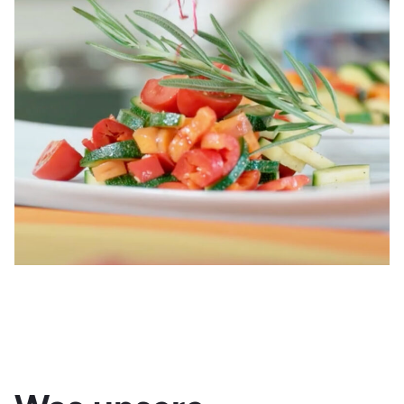
Gesundheits- oder Kochkursen – sie werden auch mal
selbst aktiv und zeigen vor Ort, was es braucht, um
gesund zu bleiben, Fett zu verlieren oder Muskeln
aufzubauen.
Mit viel Einfühlungsvermögen und Motivation begleiten
Diätassistent:innen individuell abgestimmt und Schritt für
Schritt Menschen auf dem Weg zu mehr Gesundheit, und
haben dabei für jedes Ziel stets das passende
Ernährungskonzept parat.