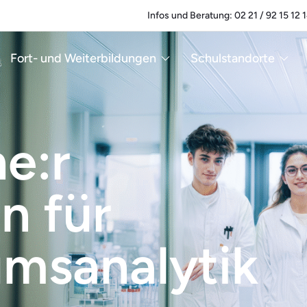
Infos und Beratung: 02 21 / 92 15 12 
Fort- und Weiterbildungen
Schulstandorte
e:r
n für
umsanalytik