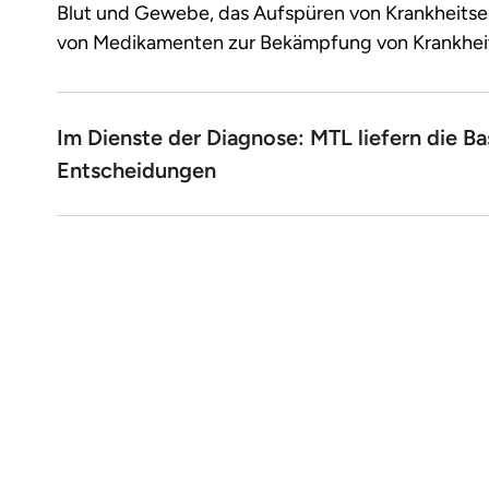
Blut und Gewebe, das Aufspüren von Krankheitse
von Medikamenten zur Bekämpfung von Krankheit
Im Dienste der Diagnose: MTL liefern die Ba
Entscheidungen
Als Medizinische:r Technolog:in für Laboratoriums
aber mit großer Verantwortung: Deine präzisen A
Gewebe sind entscheidend für Diagnosen und Ther
erledigst du eigenständig und achtest dabei stets
Einhaltung der höchsten Hygienestandards im La
Auch gehört zu deiner Arbeit, Gewebeproben für
vorzubereiten – durch Einfrieren, das Einbetten
Scheiben. Um Zellveränderungen sichtbar zu mach