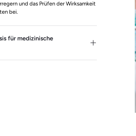
rregern und das Prüfen der Wirksamkeit
en bei.
sis für medizinische
analytik arbeitest du im Hintergrund,
nalysen von Körperflüssigkeiten und
apien. Einen Großteil deiner Arbeit
 auf die Exaktheit der Werte sowie die
bor.
 bestimmte Untersuchungen sorgfältig
 in Wachs und Schneiden in hauchdünne
en, färbst du diese Proben im