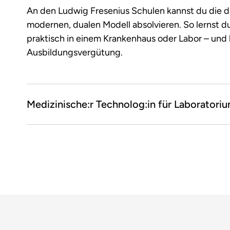
An den Ludwig Fresenius Schulen kannst du die d
modernen, dualen Modell absolvieren. So lernst du
praktisch in einem Krankenhaus oder Labor – un
Ausbildungsvergütung.
Medizinische:r Technolog:in für Laboratori
Das passt:
Du willst vor allem im Labor arbeiten
Naturwissenschaften faszinieren dich
Du bist geschickt und hast eine ruhige Hand