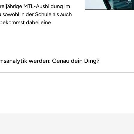
reijährige MTL-Ausbildung im
 sowohl in der Schule als auch
d bekommst dabei eine
umsanalytik werden: Genau dein Ding?
Das passt eher nicht:
Du kannst kein Blut 
Dein Umfeld kennt di
Direkter Kontakt mit