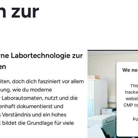
n zur
rne Labortechnologie zur
en
We nee
en, doch dich fasziniert vor allem
Thi
ldung, wie du moderne
tracke
r Laborautomaten, nutzt und die
websit
CMP to 
enhaft dokumentierst und
s Verständnis und ein hohes
Po
bildet die Grundlage für viele