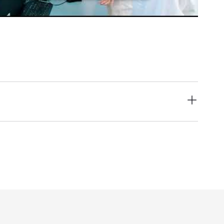
sehen
ch als unstrukturiert und chaotisch
 Patient:innen wäre dir unangenehm