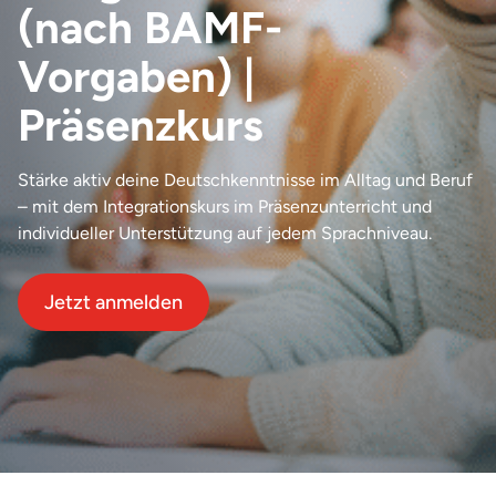
(nach BAMF-
Vorgaben) |
Präsenzkurs
Stärke aktiv deine Deutschkenntnisse im Alltag und Beruf
– mit dem Integrationskurs im Präsenzunterricht und
individueller Unterstützung auf jedem Sprachniveau.
Jetzt anmelden