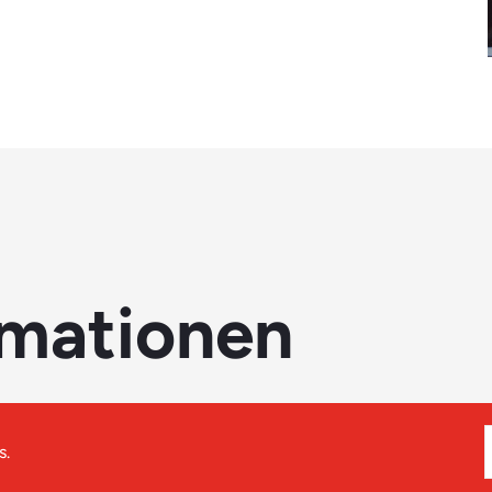
rmationen
s.