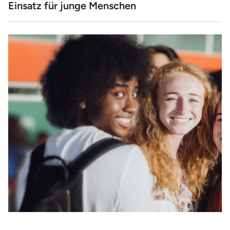
Einsatz für junge Menschen
Als Sozialpädagogische:r Assistent:in arbeitest du kreativ,
verantwortungsvoll und im engen Austausch mit
Kolleg:innen und Eltern. So entwickelst du selbstständig
Freizeitaktivitäten und pädagogische Angebote, die
Kinder fördern, fordern und begeistern – vom Singkreis bis
zum Ausflug in die Natur. Immer mit einem besonderen
Blick auf altersgerechte Förderung und soziales
Miteinander.
Das Herzstück deiner Arbeit ist eine stabile,
vertrauensvolle Beziehung zu den von dir betreuten
Kindern und Jugendlichen. Mit Einfühlungsvermögen und
klarer Kommunikation schaffst du eine Atmosphäre, in der
sich die jungen Menschen sicher und verstanden fühlen.
Auf diese Weise wirst du zur wichtigen Bezugsperson im
Alltag, stärkst ihre Persönlichkeit und unterstützt sie bei