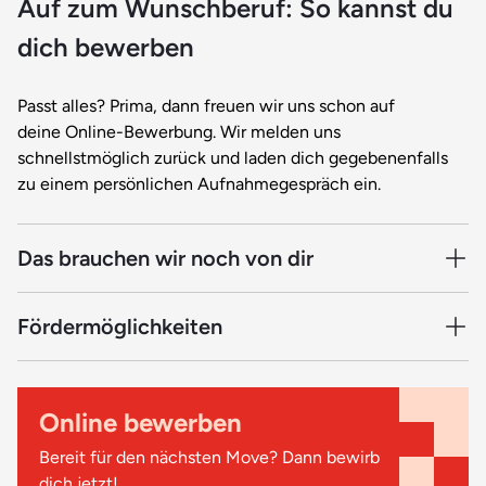
Auf zum Wunschberuf: So kannst du
dich bewerben
Passt alles? Prima, dann freuen wir uns schon auf
deine Online-Bewerbung. Wir melden uns
schnellstmöglich zurück und laden dich gegebenenfalls
zu einem persönlichen Aufnahmegespräch ein.
Das brauchen wir noch von dir
Damit deine Bewerbung vollständig ist und weiter
Fördermöglichkeiten
bearbeitet werden kann, müssen noch ein paar Unterlagen
zu uns. Dazu gehören:
Da wir staatlich anerkannt und nach AZAV zertifiziert sind,
kannst du dich mit einem Bildungsgutschein der
Online bewerben
Arbeitsagentur fördern lassen. Auch Schüler-BAföG oder
Tabellarischer Lebenslauf
ein zinsgünstiger Bildungskredit sind unter bestimmten
Bereit für den nächsten Move? Dann bewirb
Kopie deines Schulabschlusszeugnisses (oder deines
Voraussetzungen möglich. Gern beraten wir dich, was in
dich jetzt!