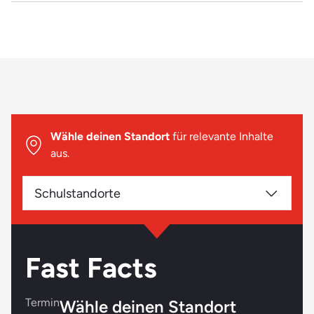
Du kannst gut mit Kindern umgehen
Ob Basteln, Singen oder Vorlesen – du hast Spaß dabei
Geduld und Gelassenheit zählen zu deinen Stärken
Das passt eher nicht:
Klare Ansagen fallen dir schwer
Wähle deinen Standort
für relevante Inhalte
Hohe Lautstärken verträgst du nur bei deiner
aus.
Lieblingsmusik
Bei körperlicher Anstrengung kommst du schnell aus
Schulstandorte
der Puste
Fast Facts
Termin
Wähle deinen Standort