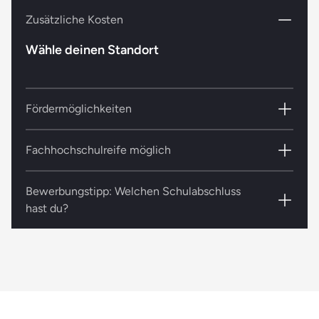
Zusätzliche Kosten
Wähle deinen Standort
Fördermöglichkeiten
BAföG, Bildungskredit, Bildungsgutschein der
Fachhochschulreife möglich
Arbeitsagentur
Während deiner Ausbildung kannst du über
Bewerbungstipp: Welchen Schulabschluss
Zusatzkurse die Fachhochschulreife
hast du?
(schulisch) erwerben.
Die SPA-Ausbildung in Lübeck dauert
entweder zwei oder drei Jahre. Dein
Schulabschluss entscheidet, welche Variante
die richtige für dich ist. Du hast einen
Hauptschulabschluss?
Dann klicke hier.