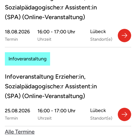
Zu den potenziellen Arbeitgebern von
Ausbildung wähle einen Standort aus.
Sozialpädagogische:r Assistent:in
Sozialpädagogischen Assistent:innen
(SPA) (Online-Veranstaltung)
zählen:
Lübeck
18.08.2026
16:00 - 17:00 Uhr
Kindergärten und Kitas
Termin
Uhrzeit
Standort(e)
Fort- und Weiterbildung: Kenntnisse
Kinder- und Jugendwohnheime
gezielt erweitern
Schülerhorte
Infoveranstaltung
Sonderpädagogische Einrichtungen
Was auch immer geht: sich fachlich weiterqualifizieren.
Kinderkrankenhäuser
Man lernt schließlich nie aus. Mit deinem Abschluss als
Infoveranstaltung Erzieher:in,
Sozialpädagogische:r Assistent:in eröffnen sich dir eine
Jugendzentren
Sozialpädagogische:r Assistent:in
Reihe weiterer Möglichkeiten. Vielleicht möchtest du
Familienberatungsstellen
dich in Zukunft lieber auf ein Gebiet spezialisieren? Oder
(SPA) (Online-Veranstaltung)
Privathaushalte
mit einer weiteren Ausbildung deine Karrierechancen
vergrößern? Das und noch viel mehr ist alles für dich drin.
Lübeck
25.08.2026
16:00 - 17:00 Uhr
Termin
Uhrzeit
Standort(e)
Erzieher-Ausbildung an den Ludwig
Alle Termine