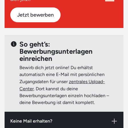
letzten Schulzeugnisses)
deinem Fall am besten ist.
Kopien deiner Ausbildungszeugnisse,
Jetzt bewerben
Praktikumsbescheinigungen, Arbeitszeugnisse (wenn
vorhanden)
Nachweis zur Immunisierung gegen Masern*
So geht’s:
* kann bis Ausbildungsbeginn nachgereicht werden
Bewerbungsunterlagen
einreichen
Beachte bitte
: Möglicherweise werden zu Beginn deiner
Bewirb dich jetzt online! Du erhältst
Ausbildung zum Sozialpädagogischen Assistenten bzw.
automatisch eine E-Mail mit persönlichen
zur Sozialpädagogischen Assistentin weitere aktuelle
Zugangsdaten für unser
zentrales Upload-
Nachweise (Atteste, Bescheinigungen etc.) erforderlich.
Center
. Dort kannst du deine
Genaueres erfährst du rechtzeitig vorab.
Bewerbungsunterlagen einzeln hochladen –
deine Bewerbung ist damit komplett.
Keine Mail erhalten?