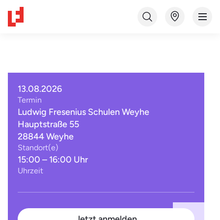
13.08.2026
Termin
Ludwig Fresenius Schulen Weyhe
Hauptstraße 55
28844 Weyhe
Standort(e)
15:00 – 16:00 Uhr
Uhrzeit
Jetzt anmelden