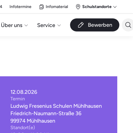
14
Infotermine
Infomaterial
Schulstandorte
Bewerben
Über uns
Service
12.08.2026
Termin
Ludwig Fresenius Schulen Mühlhausen
Friedrich-Naumann-Straße 36
99974 Mühlhausen
Standort(e)