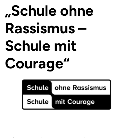
„Schule ohne
Sehr gute Verkehrsanbindung (Bus, Bahn, Auto)
Schüler:innen.
Rassismus –
Schule mit
Courage“