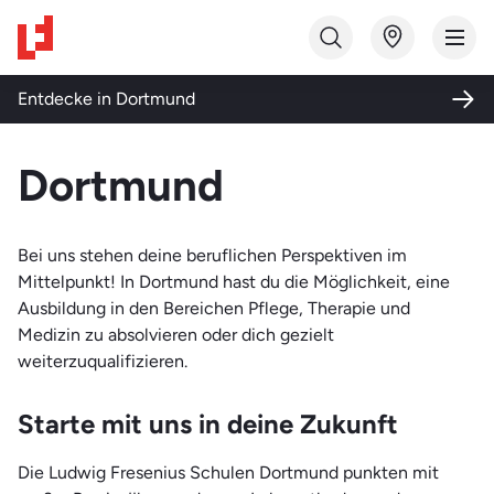
Studiengang finden
Entdecke in
Dortmund
Bildungsart
Dortmund
Ausbildung
Themenwelt
Fortbildung
Bei uns stehen deine beruflichen Perspektiven im
Gesundheit und Soziales
Mittelpunkt! In Dortmund hast du die Möglichkeit, eine
Qualifizierung
Ausbildung in den Bereichen Pflege, Therapie und
Medizin und Labor
Studium
Medizin zu absolvieren oder dich gezielt
Pflege und Pädagogik
weiterzuqualifizieren.
Weiterbildung
Qualifizierung und Integration
Starte mit uns in deine Zukunft
Technik
Die Ludwig Fresenius Schulen Dortmund punkten mit